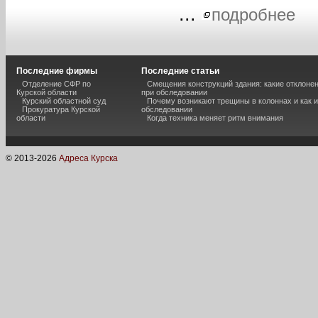
...
подробнее
Последние фирмы
Последние статьи
Отделение СФР по
Смещения конструкций здания: какие отклоне
Курской области
при обследовании
Курский областной суд
Почему возникают трещины в колоннах и как 
Прокуратура Курской
обследовании
области
Когда техника меняет ритм внимания
© 2013-
2026
Адреса Курска