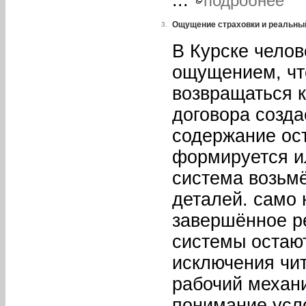
...
подробнее
Ощущение страховки и реальны
3.
В Курске челов
ощущением, что
возвращаться 
договора созда
содержание ост
формируется и
система возьмё
деталей. само 
завершённое р
системы остаю
исключения чит
рабочий механ
понимание усл