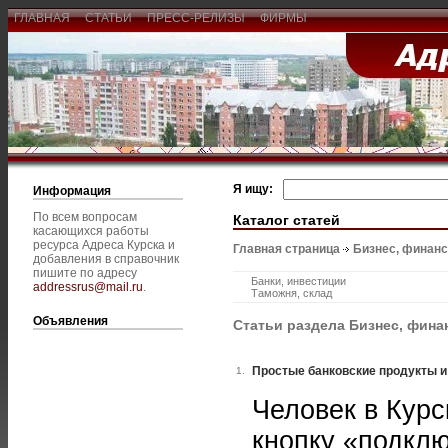
ГЛАВНАЯ
СТАТЬИ
ПРЕСС-РЕЛИЗЫ
ФИРМЫ
Я ищу:
Информация
По всем вопросам
Каталог статей
касающихся работы
ресурса Адреса Курска и
Главная страница
Бизнес, финан
добавления в справочник
пишите по адресу
Банки, инвестиции
addressrus@mail.ru
.
Таможня, склад
Объявления
Статьи раздела Бизнес, фин
Простые банковские продукты и
1.
Человек в Курс
кнопку «подклю