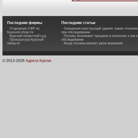
Последние фирмы
Последние статьи
Отделение СФР по
Смещения конструкций здания: какие отклоне
Курской области
при обследовании
Курский областной суд
Почему возникают трещины в колоннах и как 
Прокуратура Курской
обследовании
области
Когда техника меняет ритм внимания
© 2013-
2026
Адреса Курска