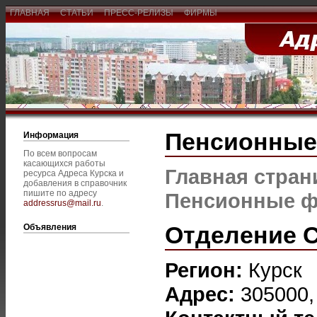
ГЛАВНАЯ
СТАТЬИ
ПРЕСС-РЕЛИЗЫ
ФИРМЫ
Пенсионны
Информация
По всем вопросам
касающихся работы
Главная стран
ресурса Адреса Курска и
добавления в справочник
пишите по адресу
Пенсионные 
addressrus@mail.ru
.
Отделение С
Объявления
Регион:
Курск
Адрес:
305000, 