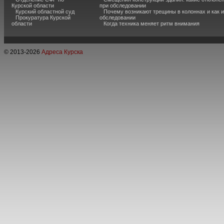
Курской области
при обследовании
Курский областной суд
Почему возникают трещины в колоннах и как 
Прокуратура Курской
обследовании
области
Когда техника меняет ритм внимания
© 2013-
2026
Адреса Курска