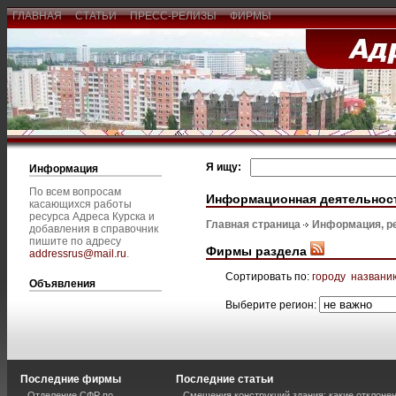
ГЛАВНАЯ
СТАТЬИ
ПРЕСС-РЕЛИЗЫ
ФИРМЫ
Я ищу:
Информация
По всем вопросам
Информационная деятельнос
касающихся работы
ресурса Адреса Курска и
Главная страница
Информация, р
добавления в справочник
пишите по адресу
Фирмы раздела
addressrus@mail.ru
.
Сортировать по:
городу
названи
Объявления
Выберите регион:
Последние фирмы
Последние статьи
Отделение СФР по
Смещения конструкций здания: какие отклоне