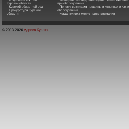
Курской области
при обследовании
Курский областной суд
Почему возникают трещины в колоннах и как 
Прокуратура Курской
обследовании
области
Когда техника меняет ритм внимания
© 2013-
2026
Адреса Курска