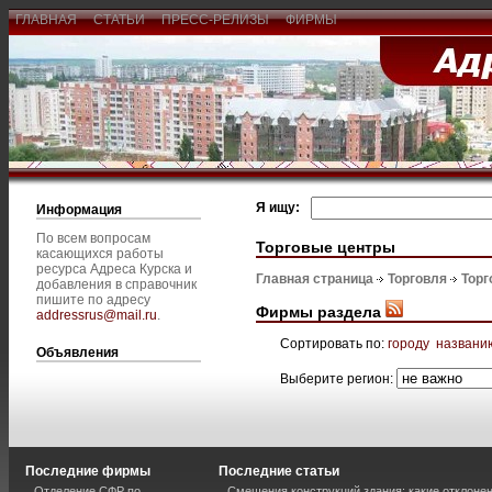
ГЛАВНАЯ
СТАТЬИ
ПРЕСС-РЕЛИЗЫ
ФИРМЫ
Я ищу:
Информация
По всем вопросам
Торговые центры
касающихся работы
ресурса Адреса Курска и
Главная страница
Торговля
Торг
добавления в справочник
пишите по адресу
Фирмы раздела
addressrus@mail.ru
.
Сортировать по:
городу
названи
Объявления
Выберите регион:
Последние фирмы
Последние статьи
Отделение СФР по
Смещения конструкций здания: какие отклоне