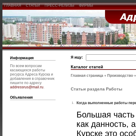
ГЛАВНАЯ
СТАТЬИ
ПРЕСС-РЕЛИЗЫ
ФИРМЫ
Я ищу:
Информация
По всем вопросам
Каталог статей
касающихся работы
ресурса Адреса Курска и
Главная страница
Производство
добавления в справочник
пишите по адресу
addressrus@mail.ru
.
Статьи раздела Работы
Объявления
Когда выполненные работы пер
1.
Большая часть
как данность, а
Курске это осо