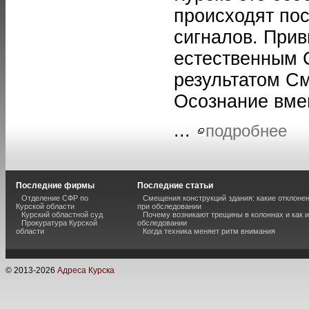
происходят пос
сигналов. Прив
естественным 
результатом С
Осознание вме
...
подробнее
Последние фирмы
Последние статьи
Отделение СФР по
Смещения конструкций здания: какие отклоне
Курской области
при обследовании
Курский областной суд
Почему возникают трещины в колоннах и как 
Прокуратура Курской
обследовании
области
Когда техника меняет ритм внимания
© 2013-
2026
Адреса Курска