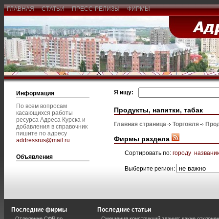
ГЛАВНАЯ
СТАТЬИ
ПРЕСС-РЕЛИЗЫ
ФИРМЫ
Я ищу:
Информация
По всем вопросам
Продукты, напитки, табак
касающихся работы
ресурса Адреса Курска и
Главная страница
Торговля
Прод
добавления в справочник
пишите по адресу
Фирмы раздела
addressrus@mail.ru
.
Сортировать по:
городу
названи
Объявления
Выберите регион:
Последние фирмы
Последние статьи
Отделение СФР по
Смещения конструкций здания: какие отклоне