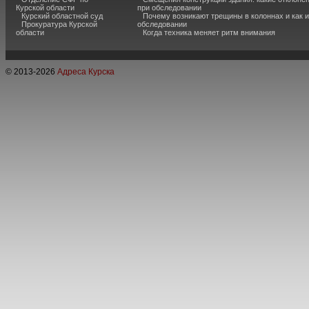
Курской области
при обследовании
Курский областной суд
Почему возникают трещины в колоннах и как 
Прокуратура Курской
обследовании
области
Когда техника меняет ритм внимания
© 2013-
2026
Адреса Курска