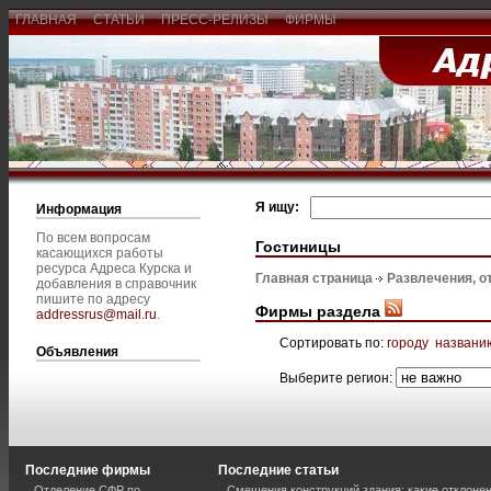
ГЛАВНАЯ
СТАТЬИ
ПРЕСС-РЕЛИЗЫ
ФИРМЫ
Я ищу:
Информация
По всем вопросам
Гостиницы
касающихся работы
ресурса Адреса Курска и
Главная страница
Развлечения, о
добавления в справочник
пишите по адресу
Фирмы раздела
addressrus@mail.ru
.
Сортировать по:
городу
названи
Объявления
Выберите регион:
Последние фирмы
Последние статьи
Отделение СФР по
Смещения конструкций здания: какие отклоне