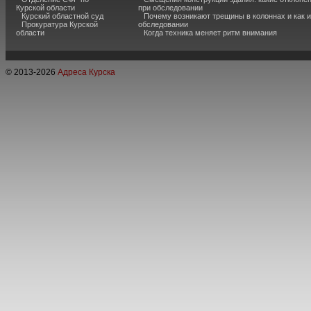
Курской области
при обследовании
Курский областной суд
Почему возникают трещины в колоннах и как 
Прокуратура Курской
обследовании
области
Когда техника меняет ритм внимания
© 2013-
2026
Адреса Курска