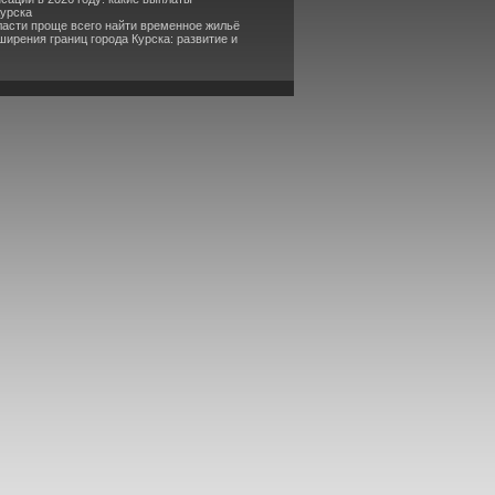
Курска
бласти проще всего найти временное жильё
ирения границ города Курска: развитие и