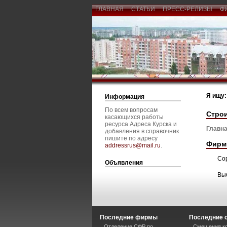
ГЛАВНАЯ
СТАТЬИ
ПРЕСС-РЕЛИЗЫ
Ф
Я ищу:
Информация
По всем вопросам
Строи
касающихся работы
ресурса Адреса Курска и
Главна
добавления в справочник
пишите по адресу
Фирм
addressrus@mail.ru
.
Со
Объявления
Вы
Последние фирмы
Последние 
Отделение СФР по
Смещения ко