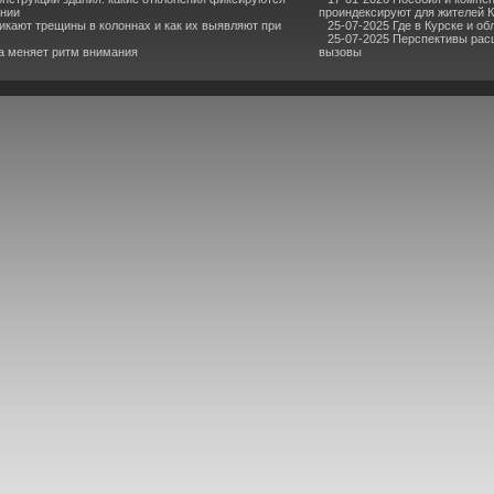
ании
проиндексируют для жителей 
икают трещины в колоннах и как их выявляют при
25-07-2025 Где в Курске и о
25-07-2025 Перспективы расш
ка меняет ритм внимания
вызовы