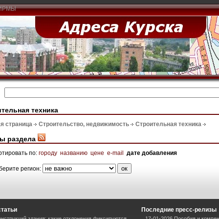
ИРМЫ
тельная техника
я страница
Строительство, недвижимость
Строительная техника
ы раздела
ртировать по:
городу
названию
цене
e-mail
дате добавления
берите регион:
статьи
Последние пресс-релизы
нструкций здания: какие отклонения фиксируются
17-01-2026 Пособия и компен