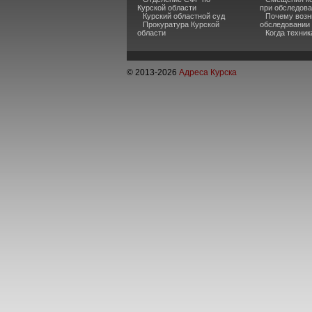
Курской области
при обследов
Курский областной суд
Почему возн
Прокуратура Курской
обследовании
области
Когда техни
© 2013-
2026
Адреса Курска