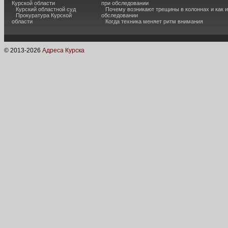
Курской области
при обследовании
Курский областной суд
Почему возникают трещины в колоннах и как 
Прокуратура Курской
обследовании
области
Когда техника меняет ритм внимания
© 2013-
2026
Адреса Курска