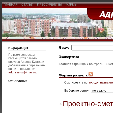
ГЛАВНАЯ
СТАТЬИ
ПРЕСС-РЕЛИЗЫ
ФИРМЫ
Я ищу:
Информация
По всем вопросам
Экспертиза
касающихся работы
ресурса Адреса Курска и
Главная страница
Контроль
Экс
добавления в справочник
пишите по адресу
addressrus@mail.ru
.
Фирмы раздела
Объявления
Сортировать по:
городу
названи
Выберите регион:
Проектно-смет
1.