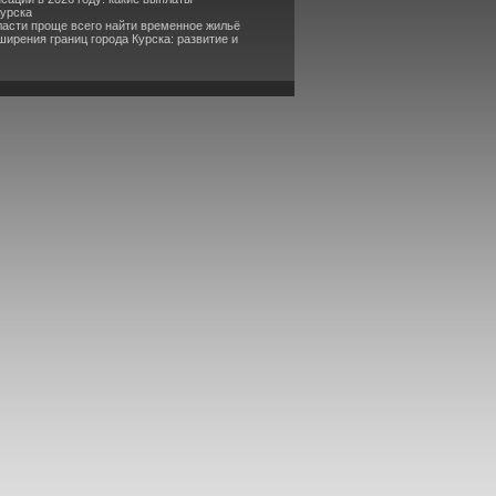
Курска
бласти проще всего найти временное жильё
ирения границ города Курска: развитие и