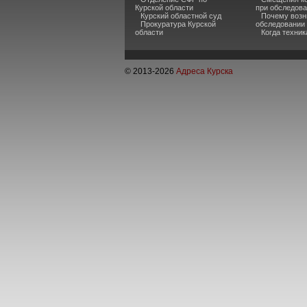
Курской области
при обследов
Курский областной суд
Почему возн
Прокуратура Курской
обследовании
области
Когда техни
© 2013-
2026
Адреса Курска