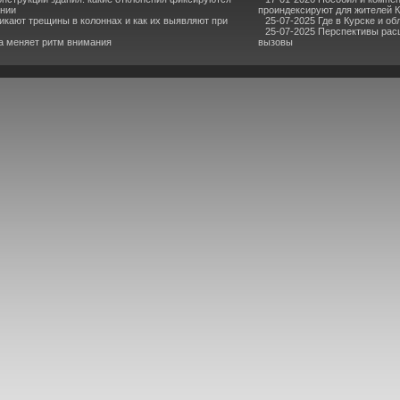
ании
проиндексируют для жителей 
икают трещины в колоннах и как их выявляют при
25-07-2025 Где в Курске и о
25-07-2025 Перспективы расш
ка меняет ритм внимания
вызовы