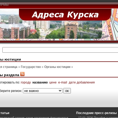
ИРМЫ
ны юстиции
я страница
Государство
Органы юстиции
ы раздела
ртировать по:
городу
названию
цене
e-mail
дате добавления
берите регион:
статьи
Последние пресс-релизы
нструкций здания: какие отклонения фиксируются
17-01-2026 Пособия и компен