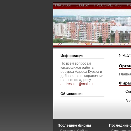
ГЛАВНАЯ
СТАТЬИ
ПРЕСС-РЕЛИЗЫ
Ф
Я ищу:
Информация
По всем вопросам
Орга
касающихся работы
ресурса Адреса Курска и
Главна
добавления в справочник
пишите по адресу
Фирм
addressrus@mail.ru
.
Со
Объявления
Вы
Последние фирмы
Последние 
Отделение СФР по
Смещения ко