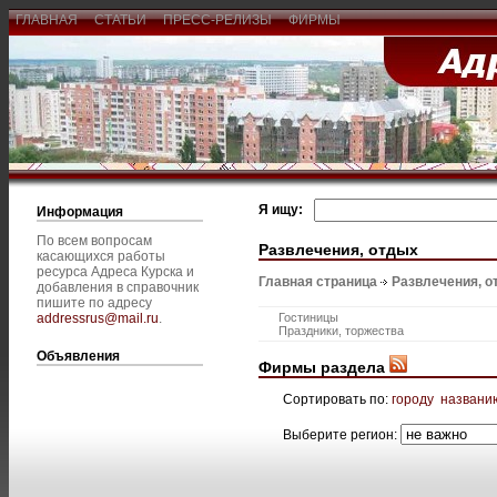
ГЛАВНАЯ
СТАТЬИ
ПРЕСС-РЕЛИЗЫ
ФИРМЫ
Я ищу:
Информация
По всем вопросам
Развлечения, отдых
касающихся работы
ресурса Адреса Курска и
Главная страница
Развлечения, о
добавления в справочник
пишите по адресу
addressrus@mail.ru
.
Гостиницы
Праздники, торжества
Объявления
Фирмы раздела
Сортировать по:
городу
названи
Выберите регион: